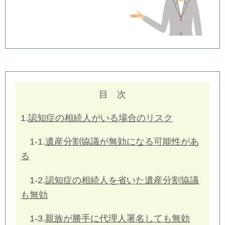
目 次
1.
認知症の相続人がいる場合のリスク
1-1.
遺産分割協議が無効になる可能性があ
る
1-2.
認知症の相続人を省いた遺産分割協議
も無効
1-3.
親族が勝手に代理人署名しても無効