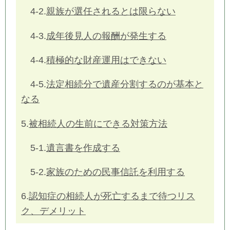
4-2.
親族が選任されるとは限らない
4-3.
成年後見人の報酬が発生する
4-4.
積極的な財産運用はできない
4-5.
法定相続分で遺産分割するのが基本と
なる
5.
被相続人の生前にできる対策方法
5-1.
遺言書を作成する
5-2.
家族のための民事信託を利用する
6.
認知症の相続人が死亡するまで待つリス
ク、デメリット