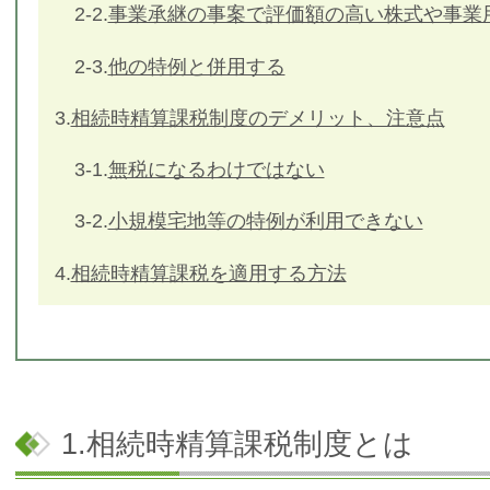
2-2.
事業承継の事案で評価額の高い株式や事業
2-3.
他の特例と併用する
3.
相続時精算課税制度のデメリット、注意点
3-1.
無税になるわけではない
3-2.
小規模宅地等の特例が利用できない
4.
相続時精算課税を適用する方法
1.相続時精算課税制度とは