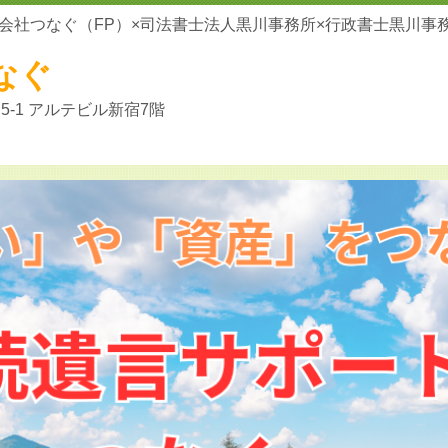
会社つなぐ（FP）×司法書士法人黒川事務所×行政書士黒川事
なぐ
-1 アルテビル新宿7階