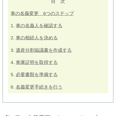
目 次
車の名義変更 6つのステップ
1.
車の名義人を確認する
2.
車の相続人を決める
3.
遺産分割協議書を作成する
4.
車庫証明を取得する
5.
必要書類を準備する
6.
名義変更手続きを行う