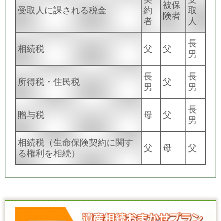
被保
受取人に課される税金
約
取
険者
者
人
長
相続税
父
父
男
長
長
所得税・住民税
父
男
男
長
贈与税
母
父
男
相続税（生命保険契約に関す
父
母
父
る権利を相続）