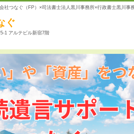
会社つなぐ（FP）×司法書士法人黒川事務所×行政書士黒川事
なぐ
-1 アルテビル新宿7階