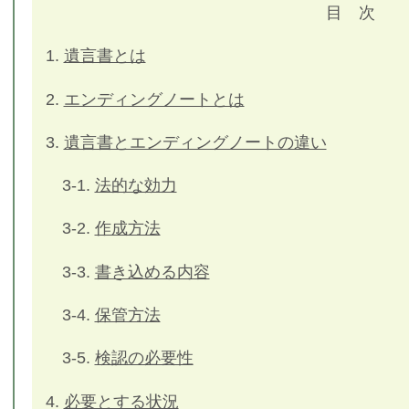
目 次
1.
遺言書とは
2.
エンディングノートとは
3.
遺言書とエンディングノートの違い
3-1.
法的な効力
3-2.
作成方法
3-3.
書き込める内容
3-4.
保管方法
3-5.
検認の必要性
4.
必要とする状況